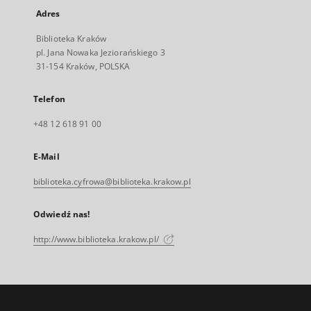
Adres
Biblioteka Kraków
pl. Jana Nowaka Jeziorańskiego 3
31-154 Kraków, POLSKA
Telefon
+48 12 618 91 00
E-Mail
biblioteka.cyfrowa@biblioteka.krakow.pl
Odwiedź nas!
http://www.biblioteka.krakow.pl/