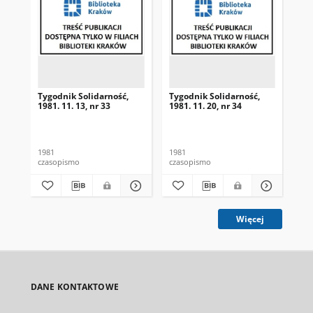
Tygodnik Solidarność,
Tygodnik Solidarność,
Tyg
1981. 11. 13, nr 33
1981. 11. 20, nr 34
198
1981
1981
198
czasopismo
czasopismo
cza
Więcej
DANE KONTAKTOWE