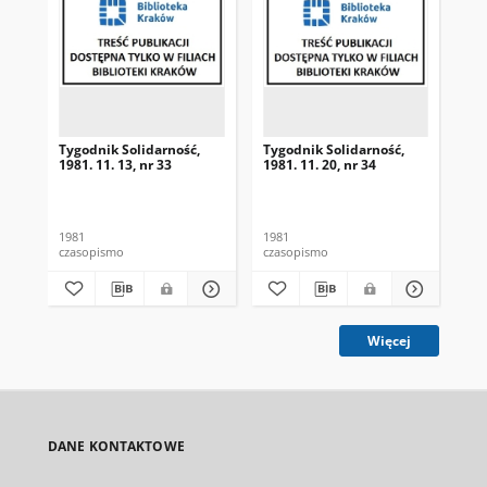
Tygodnik Solidarność,
Tygodnik Solidarność,
Tyg
1981. 11. 13, nr 33
1981. 11. 20, nr 34
198
1981
1981
198
czasopismo
czasopismo
cza
Więcej
DANE KONTAKTOWE