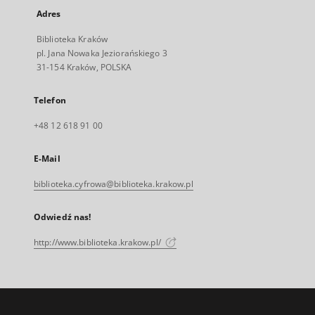
Adres
Biblioteka Kraków
pl. Jana Nowaka Jeziorańskiego 3
31-154 Kraków, POLSKA
Telefon
+48 12 618 91 00
E-Mail
biblioteka.cyfrowa@biblioteka.krakow.pl
Odwiedź nas!
http://www.biblioteka.krakow.pl/