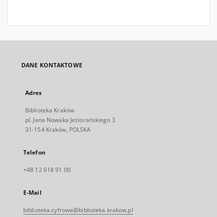
DANE KONTAKTOWE
Adres
Biblioteka Kraków
pl. Jana Nowaka Jeziorańskiego 3
31-154 Kraków, POLSKA
Telefon
+48 12 618 91 00
E-Mail
biblioteka.cyfrowa@biblioteka.krakow.pl