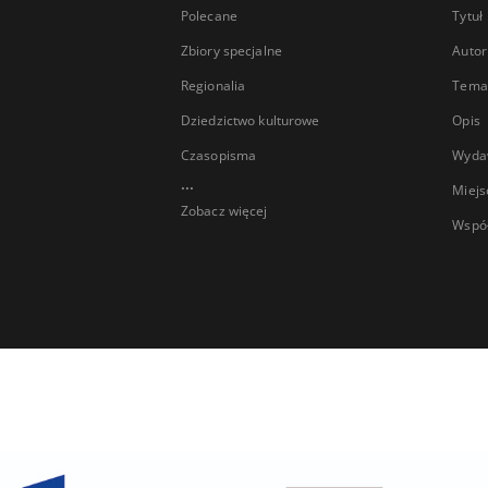
Polecane
Tytuł
Zbiory specjalne
Autor
Regionalia
Temat
Dziedzictwo kulturowe
Opis
Czasopisma
Wyda
...
Miejs
Zobacz więcej
Wspó