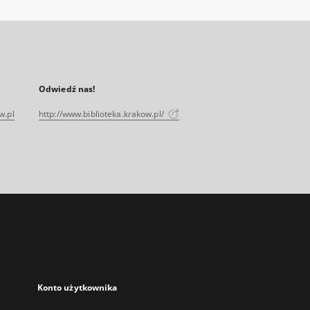
Odwiedź nas!
w.pl
http://www.biblioteka.krakow.pl/
Konto użytkownika