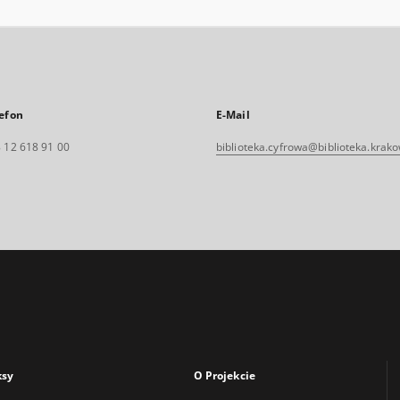
efon
E-Mail
 12 618 91 00
biblioteka.cyfrowa@biblioteka.krako
ksy
O Projekcie