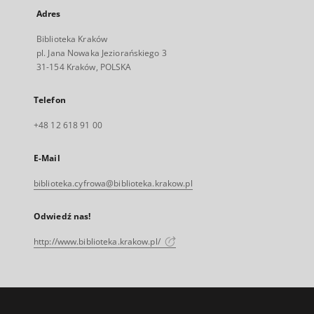
Adres
Biblioteka Kraków
pl. Jana Nowaka Jeziorańskiego 3
31-154 Kraków, POLSKA
Telefon
+48 12 618 91 00
E-Mail
biblioteka.cyfrowa@biblioteka.krakow.pl
Odwiedź nas!
http://www.biblioteka.krakow.pl/