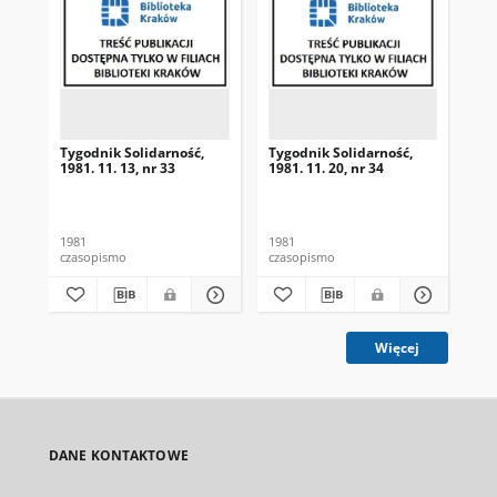
Tygodnik Solidarność,
Tygodnik Solidarność,
Tyg
1981. 11. 13, nr 33
1981. 11. 20, nr 34
198
1981
1981
198
czasopismo
czasopismo
cza
Więcej
DANE KONTAKTOWE