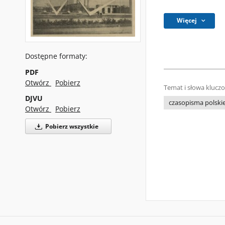
Więcej
Dostępne formaty:
PDF
Otwórz
Pobierz
Temat i słowa klucz
DJVU
czasopisma polski
Otwórz
Pobierz
Pobierz wszystkie