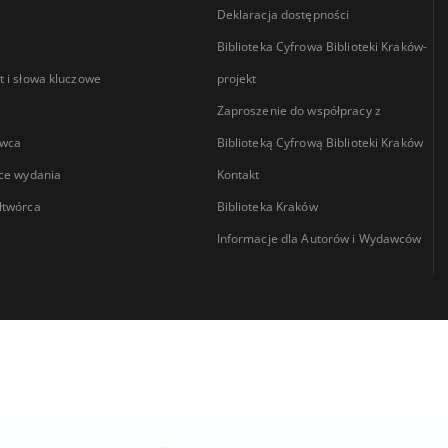
Deklaracja dostępności
Biblioteka Cyfrowa Biblioteki Kraków-
 i słowa kluczowe
projekt
Zaproszenie do współpracy z
wca
Biblioteką Cyfrową Biblioteki Kraków
ce wydania
Kontakt
łtwórca
Biblioteka Kraków
Informacje dla Autorów i Wydawców