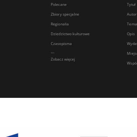
Polecane
Tytuł
Zbiory specjalne
Autor
Regionalia
Temat
Dziedzictwo kulturowe
Opis
Czasopisma
Wyda
...
Miejs
Zobacz więcej
Wspó