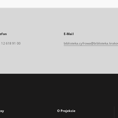
efon
E-Mail
 12 618 91 00
biblioteka.cyfrowa@biblioteka.krako
ksy
O Projekcie