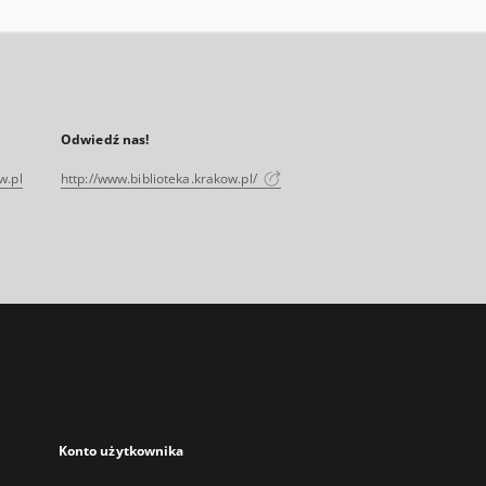
Odwiedź nas!
w.pl
http://www.biblioteka.krakow.pl/
Konto użytkownika