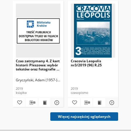
Czas zatrzymany 4. Z kart
Cracovia Leopolis
Cra
historii Pleszowa: wybór
nr3/2019 (96) R.25
nr3
tekstów oraz fotografie z
terenów Nowej Huty i
okolic/ red. Adam
Gryczyński, Adam (1957-) Red.
Ra
Gryczyński.
2019
2019
202
książka
czasopismo
cza
Więcej najczęściej oglądanych