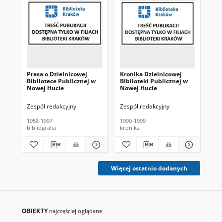
Prasa o Dzielnicowej
Kronika Dzielnicowej
Kro
Bibliotece Publicznej w
Biblioteki Publicznej w
Bib
Nowej Hucie
Nowej Hucie
No
Zespół redakcyjny
Zespół redakcyjny
Zes
1958-1997
1990-1999
197
bibliografia
kronika
kro
Więcej ostatnio dodanych
OBIEKTY
najczęściej oglądane