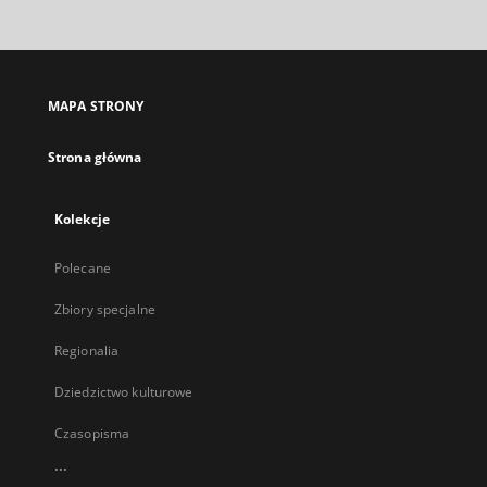
MAPA STRONY
Strona główna
Kolekcje
Polecane
Zbiory specjalne
Regionalia
Dziedzictwo kulturowe
Czasopisma
...