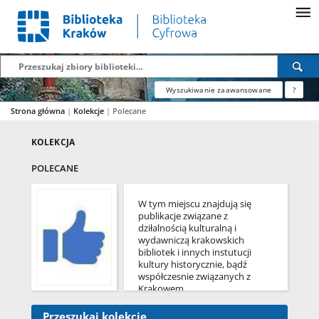
Wyszukiwanie zaawansowane
?
Strona główna
|
Kolekcje
|
Polecane
KOLEKCJA
POLECANE
W tym miejscu znajdują się
publikacje związane z
dziłalnością kulturalną i
wydawniczą krakowskich
bibliotek i innych instutucji
kultury historycznie, bądź
współczesnie związanych z
Krakowem.
Przeszukaj kolekcję