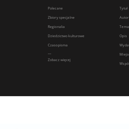
Polecane
Tytuł
Zbiory specjalne
Autor
Regionalia
Temat
Dziedzictwo kulturowe
Opis
Czasopisma
Wyda
...
Miejs
Zobacz więcej
Wspó