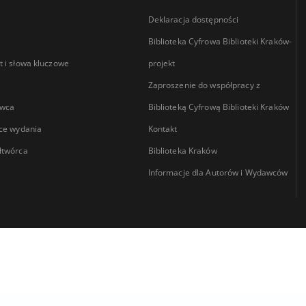
Deklaracja dostępności
Biblioteka Cyfrowa Biblioteki Kraków-
 i słowa kluczowe
projekt
Zaproszenie do współpracy z
wca
Biblioteką Cyfrową Biblioteki Kraków
ce wydania
Kontakt
łtwórca
Biblioteka Kraków
Informacje dla Autorów i Wydawców