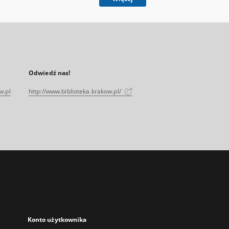
Odwiedź nas!
w.pl
http://www.biblioteka.krakow.pl/
Konto użytkownika