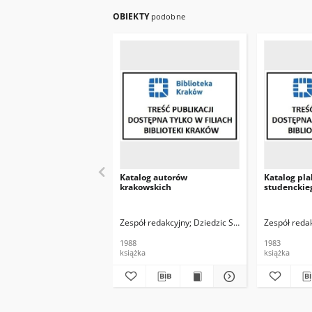
OBIEKTY
podobne
Katalog autorów
Katalog pla
krakowskich
studenckie
Zespół redakcyjny
Dziedzic Stanisław, Skoczek T
Zespół reda
1988
1983
książka
książka