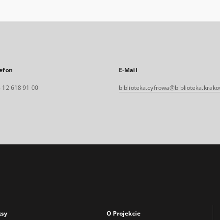
efon
E-Mail
 12 618 91 00
biblioteka.cyfrowa@biblioteka.krako
ksy
O Projekcie