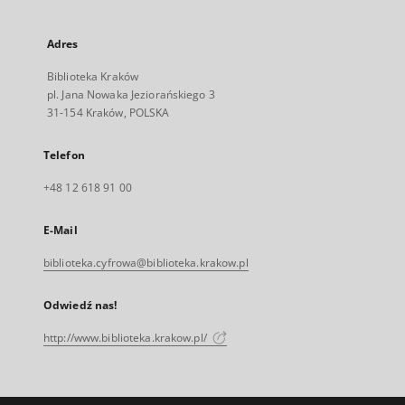
Adres
Biblioteka Kraków
pl. Jana Nowaka Jeziorańskiego 3
31-154 Kraków, POLSKA
Telefon
+48 12 618 91 00
E-Mail
biblioteka.cyfrowa@biblioteka.krakow.pl
Odwiedź nas!
http://www.biblioteka.krakow.pl/