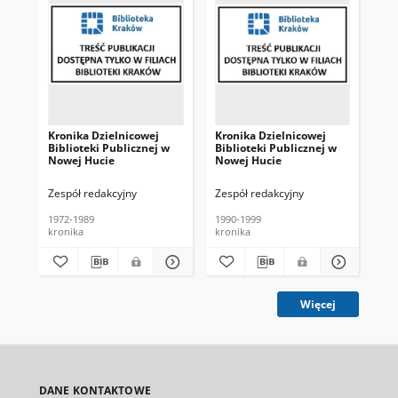
Kronika Dzielnicowej
Kronika Dzielnicowej
Alb
Biblioteki Publicznej w
Biblioteki Publicznej w
Dzi
Nowej Hucie
Nowej Hucie
póź
Gł
Bib
Zespół redakcyjny
Zespół redakcyjny
Zes
Kr
1972-1989
1990-1999
195
kronika
kronika
al
Więcej
DANE KONTAKTOWE