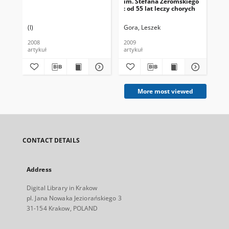
im. Stefana Żeromskiego
na
: od 55 lat leczy chorych
(l)
Gora, Leszek
(f)
2008
2009
200
artykuł
artykuł
art
More most viewed
CONTACT DETAILS
Address
Digital Library in Krakow
pl. Jana Nowaka Jeziorańskiego 3
31-154 Krakow, POLAND