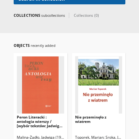
COLLECTIONS
Collections (0)
subcollections
OBJECTS
recently added
Peron Literacki :
Nie przeminęło z
Pol
antologia wierszy /
wiatrem
wy
[wybór tekstów: Jadwiga
Malina]
Malina-Żądło, Jadwiga (1974- )
Toporek, Marian
Sroka, Joanna
Pol