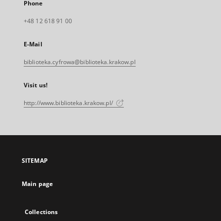
Phone
+48 12 618 91 00
E-Mail
biblioteka.cyfrowa@biblioteka.krakow.pl
Visit us!
http://www.biblioteka.krakow.pl/
SITEMAP
Main page
Collections