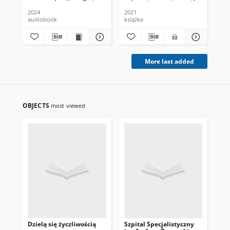
2024
2021
202
audiobook
książka
ksi
More last added
OBJECTS
most viewed
Dzielą się życzliwością
Szpital Specjalistyczny
No