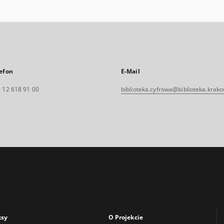
efon
E-Mail
 12 618 91 00
biblioteka.cyfrowa@biblioteka.krako
ksy
O Projekcie