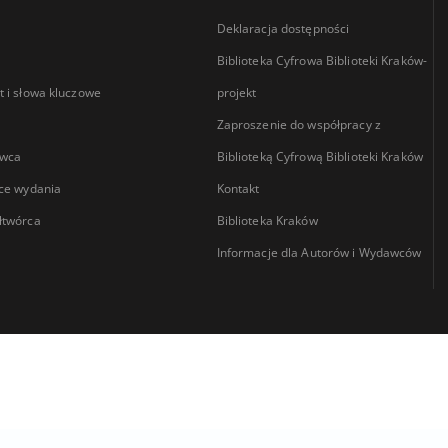
Deklaracja dostępności
Biblioteka Cyfrowa Biblioteki Kraków-
 i słowa kluczowe
projekt
Zaproszenie do współpracy z
wca
Biblioteką Cyfrową Biblioteki Kraków
ce wydania
Kontakt
łtwórca
Biblioteka Kraków
Informacje dla Autorów i Wydawców