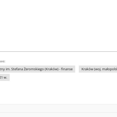
owe:
yczny im. Stefana Żeromskiego (Kraków) - finanse
Kraków (woj. małopolsk
 21 w.