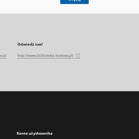
Odwiedź nas!
w.pl
http://www.biblioteka.krakow.pl/
Konto użytkownika