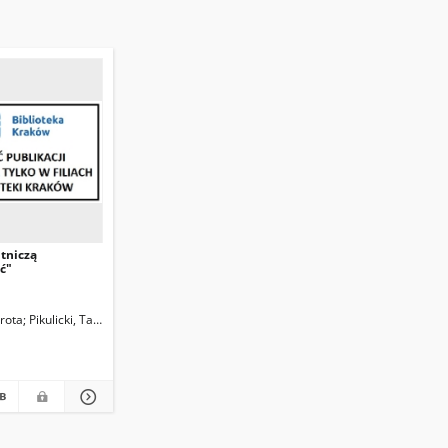
tniczą
ć"
rota
Pikulicki, Tadeusz. Fot.