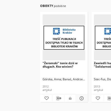
OBIEKTY
podobne
"Żeromski" tonie dziś w
Zawiedli hu
długach. Kto winien?
"Solidarnoś
Górska, Anna
Banaś, Andrzej. Fot.
Stec-Fus, Do
2012
2013
artykuł
artykuł