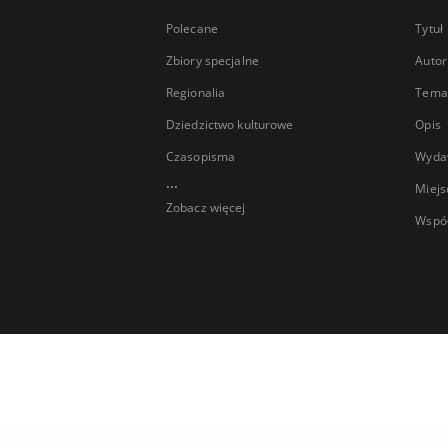
Polecane
Tytuł
Zbiory specjalne
Autor
Regionalia
Temat
Dziedzictwo kulturowe
Opis
Czasopisma
Wyda
...
Miejs
Zobacz więcej
Wspó