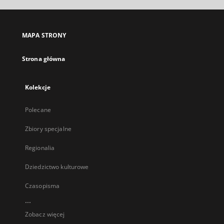
MAPA STRONY
Strona główna
Kolekcje
Polecane
Zbiory specjalne
Regionalia
Dziedzictwo kulturowe
Czasopisma
...
Zobacz więcej