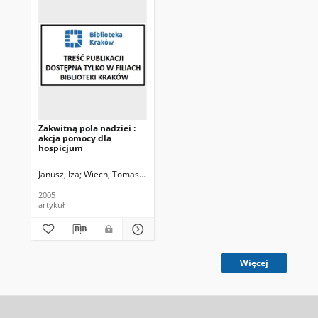
Zakwitną pola nadziei :
akcja pomocy dla
hospicjum
Janusz, Iza
Wiech, Tomasz. Fot.
2005
artykuł
Więcej