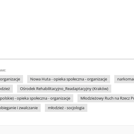
owe:
 organizacje
Nowa Huta - opieka społeczna - organizacje
narkomani
odzież
Ośrodek Rehabilitacyjno_Readaptacyjny (Kraków)
olskie) - opieka społeczna - organizacje
Młodzieżowy Ruch na Rzecz P
bieganie i zwalczanie
młodzież - socjologia