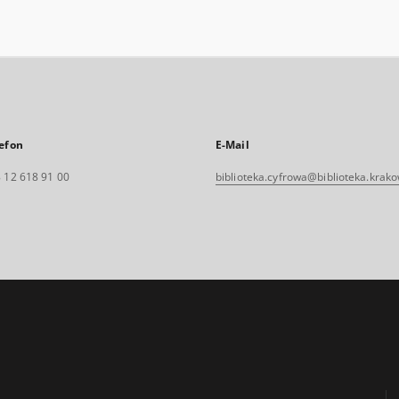
efon
E-Mail
 12 618 91 00
biblioteka.cyfrowa@biblioteka.krako