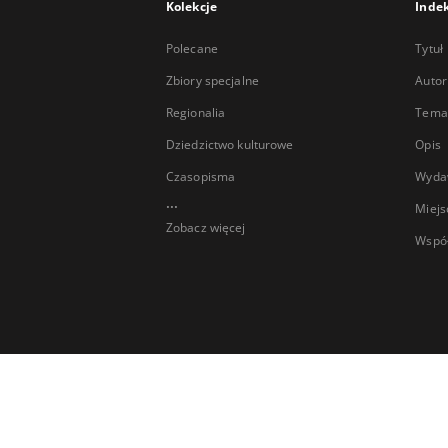
Kolekcje
Inde
Polecane
Tytuł
Zbiory specjalne
Autor
Regionalia
Temat
Dziedzictwo kulturowe
Opis
Czasopisma
Wyda
...
Miejs
Zobacz więcej
Wspó