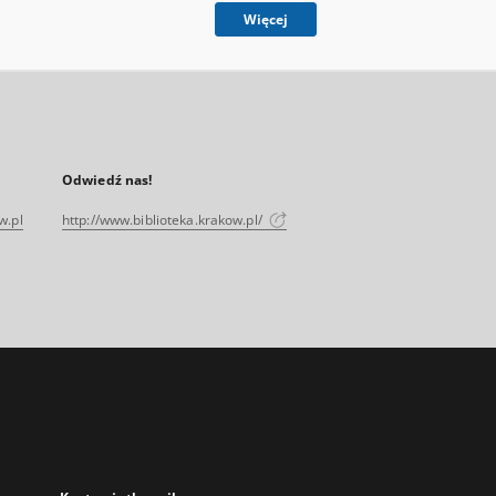
Więcej
Odwiedź nas!
w.pl
http://www.biblioteka.krakow.pl/