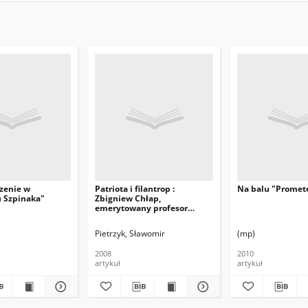
zenie w
Patriota i filantrop :
Na balu "Promet
u Szpinaka"
Zbigniew Chłap,
emerytowany profesor
Akademii Medycznej
Pietrzyk, Sławomir
(mp)
2008
2010
artykuł
artykuł