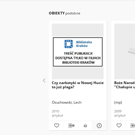
OBIEKTY
podobne
Czy narkotyki w Nowej Hucie
Boże Narod
to już plaga?
"Chałupie 
Osuchowski, Lech
(mp)
2010
2009
artykuł
artykuł