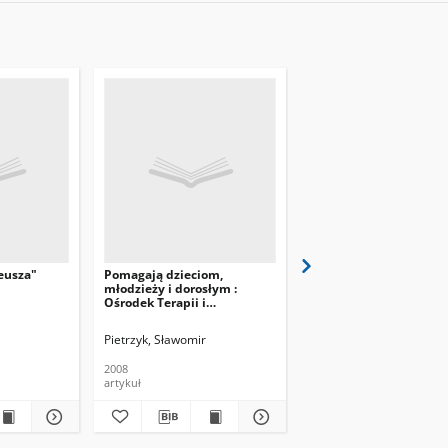
eusza"
Pomagają dzieciom,
Dla osób z chorobą
młodzieży i dorosłym :
Alzheimera : w os. Zie
Ośrodek Terapii i
powstaje Środowiskow
Poradnictwa Rodzinnego w
Dom Samopomocy
os. Krakowiaków 2
Pietrzyk, Sławomir
(P)
2008
2008
artykuł
artykuł