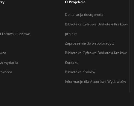
ksy
O Projekcie
Deklaracja dostępności
Biblioteka Cyfrowa Biblioteki Kraków-
 i słowa kluczowe
projekt
Zaproszenie do współpracy z
wca
Biblioteką Cyfrową Biblioteki Kraków
ce wydania
Kontakt
łtwórca
Biblioteka Kraków
Informacje dla Autorów i Wydawców