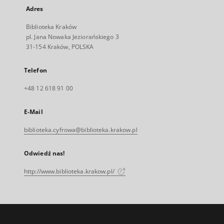
Adres
Biblioteka Kraków
pl. Jana Nowaka Jeziorańskiego 3
31-154 Kraków, POLSKA
Telefon
+48 12 618 91 00
E-Mail
biblioteka.cyfrowa@biblioteka.krakow.pl
Odwiedź nas!
http://www.biblioteka.krakow.pl/