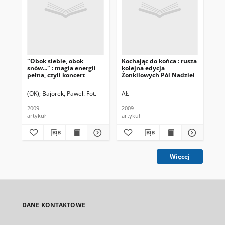
"Obok siebie, obok
Kochając do końca : rusza
Zag
snów..." : magia energii
kolejna edycja
pełna, czyli koncert
Żonkilowych Pól Nadziei
(OK)
Bajorek, Paweł. Fot.
AŁ
(PP
2009
2009
201
artykuł
artykuł
art
Więcej
DANE KONTAKTOWE