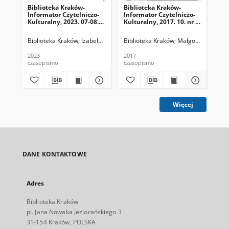
Biblioteka Kraków-
Biblioteka Kraków-
Bib
Informator Czytelniczo-
Informator Czytelniczo-
Inf
Kulturalny, 2023. 07-08.
Kulturalny, 2017. 10. nr 1
Kul
nr 6-7 (68-69)
(01)
(02
Biblioteka Kraków
Izabela Ronkiewicz-Brągiel (redaktor naczelna), Pa
Biblioteka Kraków
Małgorzata Dzierż
Bib
2023
2017
201
czasopismo
czasopismo
cza
Więcej
DANE KONTAKTOWE
Adres
Biblioteka Kraków
pl. Jana Nowaka Jeziorańskiego 3
31-154 Kraków, POLSKA