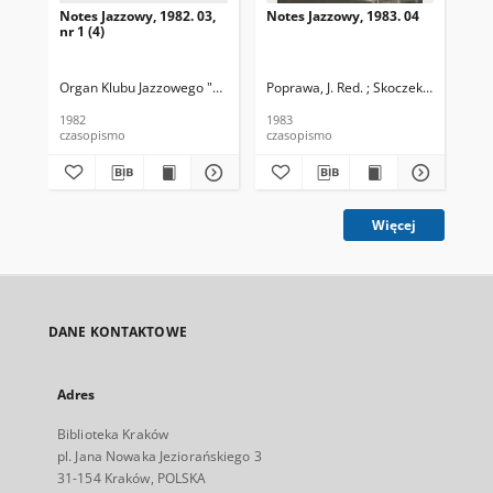
Notes Jazzowy, 1982. 03,
Notes Jazzowy, 1983. 04
Not
nr 1 (4)
Organ Klubu Jazzowego "Rotunda"
Poprawa, J. Red. ; Skoczek T. Red.
Skoczek, T. Red.
Pop
1982
1983
198
czasopismo
czasopismo
cza
Więcej
DANE KONTAKTOWE
Adres
Biblioteka Kraków
pl. Jana Nowaka Jeziorańskiego 3
31-154 Kraków, POLSKA