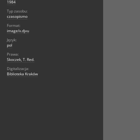
1984
Typ zasobu:
czasopismo
Format:
image/x.djvu
Język:
pol
Prawa:
Skoczek, T. Red.
Digitalizacja:
Biblioteka Kraków