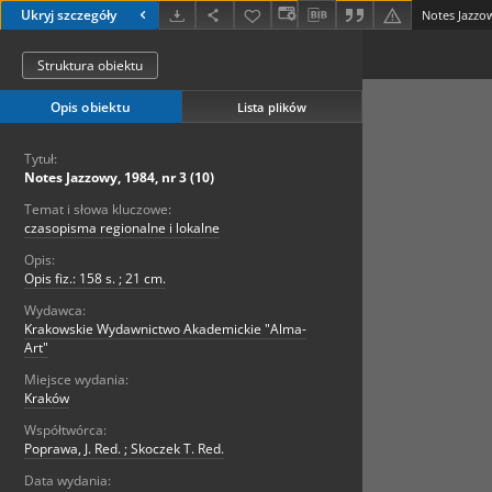
Ukryj szczegóły
Notes Jazzow
Struktura obiektu
Opis obiektu
Lista plików
Tytuł:
Notes Jazzowy, 1984, nr 3 (10)
Temat i słowa kluczowe:
czasopisma regionalne i lokalne
Opis:
Opis fiz.: 158 s. ; 21 cm.
Wydawca:
Krakowskie Wydawnictwo Akademickie "Alma-
Art"
Miejsce wydania:
Kraków
Współtwórca:
Poprawa, J. Red. ; Skoczek T. Red.
Data wydania: