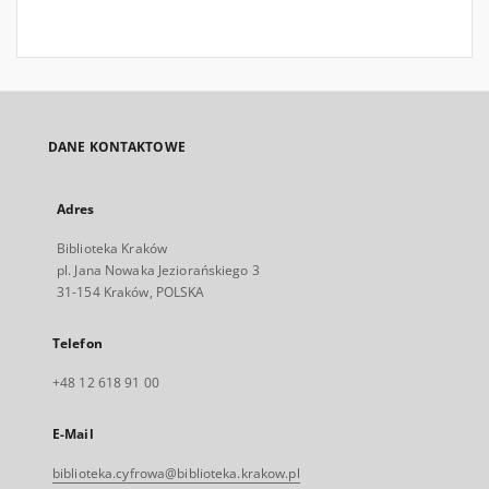
DANE KONTAKTOWE
Adres
Biblioteka Kraków
pl. Jana Nowaka Jeziorańskiego 3
31-154 Kraków, POLSKA
Telefon
+48 12 618 91 00
E-Mail
biblioteka.cyfrowa@biblioteka.krakow.pl