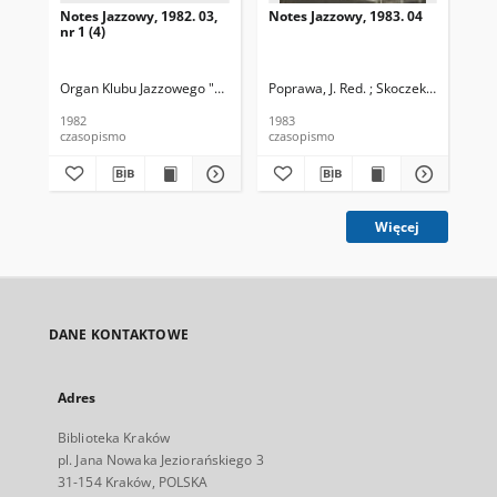
Notes Jazzowy, 1982. 03,
Notes Jazzowy, 1983. 04
Not
nr 1 (4)
Organ Klubu Jazzowego "Rotunda"
Poprawa, J. Red. ; Skoczek T. Red.
Skoczek, T. Red.
Pop
1982
1983
198
czasopismo
czasopismo
cza
Więcej
DANE KONTAKTOWE
Adres
Biblioteka Kraków
pl. Jana Nowaka Jeziorańskiego 3
31-154 Kraków, POLSKA