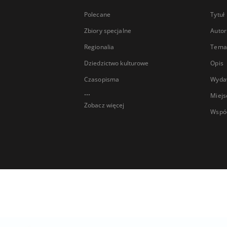
Polecane
Tytuł
Zbiory specjalne
Autor
Regionalia
Temat
Dziedzictwo kulturowe
Opis
Czasopisma
Wyda
...
Miejs
Zobacz więcej
Wspó