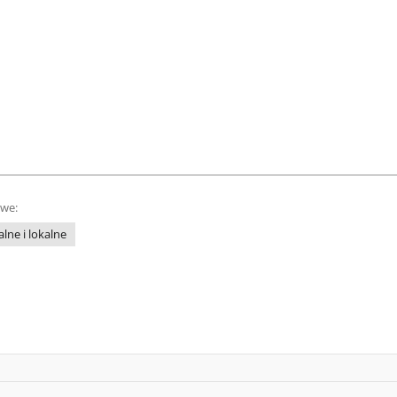
owe:
lne i lokalne