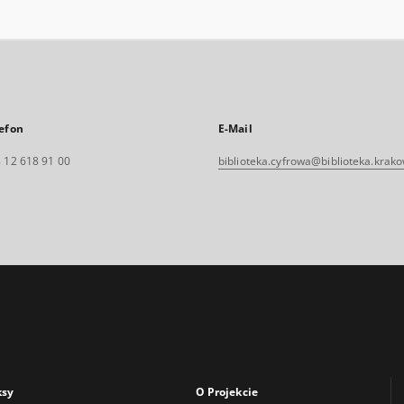
efon
E-Mail
 12 618 91 00
biblioteka.cyfrowa@biblioteka.krako
ksy
O Projekcie