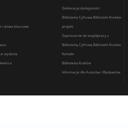
Deklaracja dostępności
Biblioteka Cyfrowa Biblioteki Kraków-
 i słowa kluczowe
projekt
Zaproszenie do współpracy z
wca
Biblioteką Cyfrową Biblioteki Kraków
ce wydania
Kontakt
łtwórca
Biblioteka Kraków
Informacje dla Autorów i Wydawców