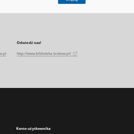
Odwiedź nas!
w.pl
http://www.biblioteka.krakow.pl/
Konto użytkownika