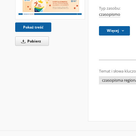
Typ zasobu:
czasopismo
Pokaż treść
Więcej
Pobierz
Temat i słowa klucz
czasopisma regiona