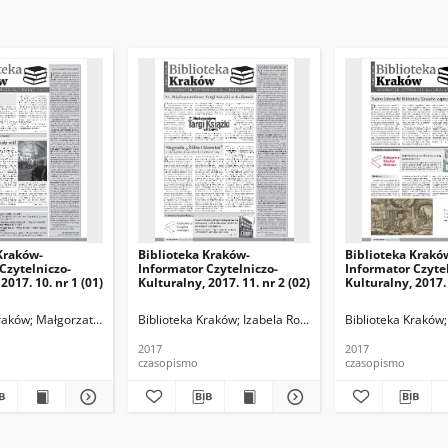
Kraków-
Biblioteka Kraków-
Biblioteka Krakó
Czytelniczo-
Informator Czytelniczo-
Informator Czyte
2017. 10. nr 1 (01)
Kulturalny, 2017. 11. nr 2 (02)
Kulturalny, 2017. 
edaktor naczelna), Paulina Knapik-Lizak (z-ca redaktora naczelnego), Agnieszka
Kraków
Małgorzata Dzierżymirska, Ludmiła Guzowska, Paulina Knapik (z-ca redakt
Biblioteka Kraków
Izabela Ronkiewicz-Brągiel (redakto
Biblioteka Kraków
2017
2017
czasopismo
czasopismo