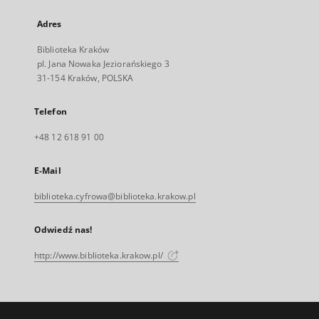
Adres
Biblioteka Kraków
pl. Jana Nowaka Jeziorańskiego 3
31-154 Kraków, POLSKA
Telefon
+48 12 618 91 00
E-Mail
biblioteka.cyfrowa@biblioteka.krakow.pl
Odwiedź nas!
http://www.biblioteka.krakow.pl/