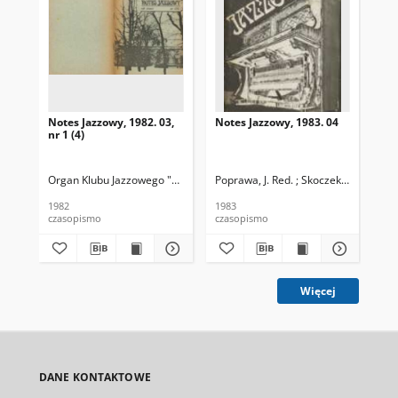
Notes Jazzowy, 1982. 03,
Notes Jazzowy, 1983. 04
Not
nr 1 (4)
Organ Klubu Jazzowego "Rotunda"
Poprawa, J. Red. ; Skoczek T. Red.
Skoczek, T. Red.
Pop
1982
1983
198
czasopismo
czasopismo
cza
Więcej
DANE KONTAKTOWE