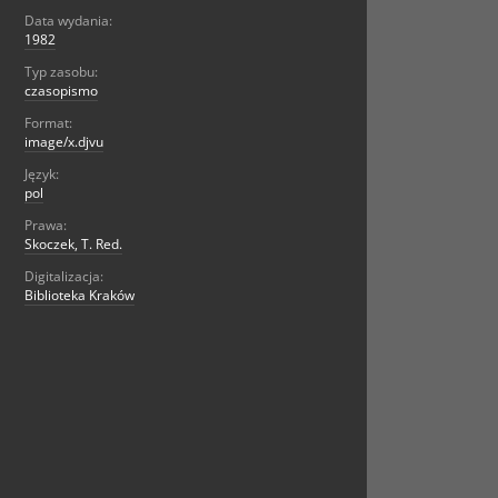
Data wydania:
1982
Typ zasobu:
czasopismo
Format:
image/x.djvu
Język:
pol
Prawa:
Skoczek, T. Red.
Digitalizacja:
Biblioteka Kraków