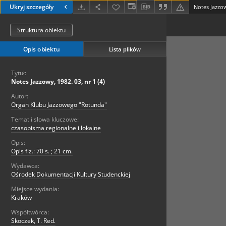
Ukryj szczegóły
Notes Jazzow
Struktura obiektu
Opis obiektu
Lista plików
Tytuł:
Notes Jazzowy, 1982. 03, nr 1 (4)
Autor:
Organ Klubu Jazzowego "Rotunda"
Temat i słowa kluczowe:
czasopisma regionalne i lokalne
Opis:
Opis fiz.: 70 s. ; 21 cm.
Wydawca:
Ośrodek Dokumentacji Kultury Studenckiej
Miejsce wydania:
Kraków
Współtwórca:
Skoczek, T. Red.