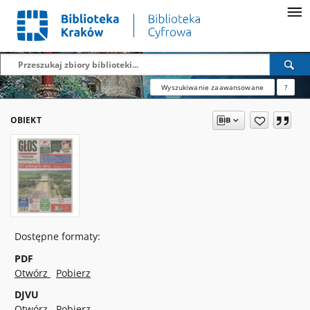
Wyszukiwanie zaawansowane
?
OBIEKT
Dostępne formaty:
PDF
Otwórz
Pobierz
DJVU
Otwórz
Pobierz