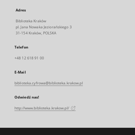
Adres
Biblioteka Kraków
pl. Jana Nowaka Jeziorańskiego 3
31-154 Kraków, POLSKA
Telefon
+48 12 618 91 00
E-Mail
biblioteka.cyfrowa@biblioteka.krakow.pl
Odwiedź nas!
http://www.biblioteka.krakow.pl/