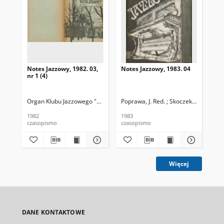
Notes Jazzowy, 1982. 03,
Notes Jazzowy, 1983. 04
Not
nr 1 (4)
Organ Klubu Jazzowego "Rotunda"
Poprawa, J. Red. ; Skoczek T. Red.
Skoczek, T. Red.
Pop
1982
1983
198
czasopismo
czasopismo
cza
Więcej
DANE KONTAKTOWE