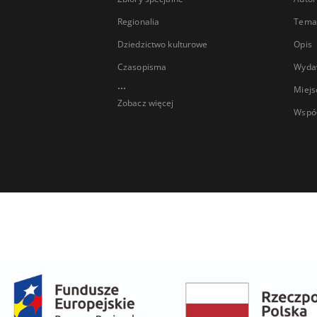
Regionalia
Temat
Dziedzictwo kulturowe
Opis
Czasopisma
Wyda
...
Miejs
Zobacz więcej
Wspó