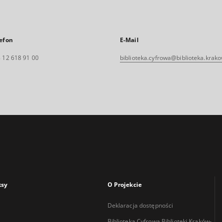
efon
E-Mail
 12 618 91 00
biblioteka.cyfrowa@biblioteka.krako
ksy
O Projekcie
Deklaracja dostępności
Biblioteka Cyfrowa Biblioteki Kraków-