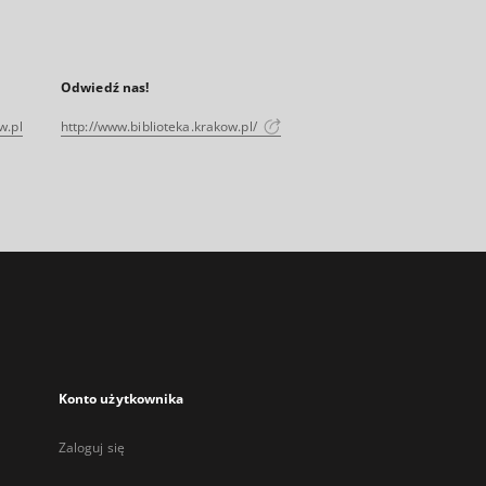
Odwiedź nas!
w.pl
http://www.biblioteka.krakow.pl/
Konto użytkownika
Zaloguj się