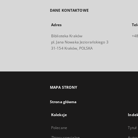
DANE KONTAKTOWE
Adres
Tel
Biblioteka Kraków
+48
pl. Jana Nowaka Jeziorańskiego 3
31-154 Kraków, POLSKA
MAPA STRONY
Strona główna
Kolekcje
Inde
Polecane
Tytuł
Zbiory specjalne
Autor