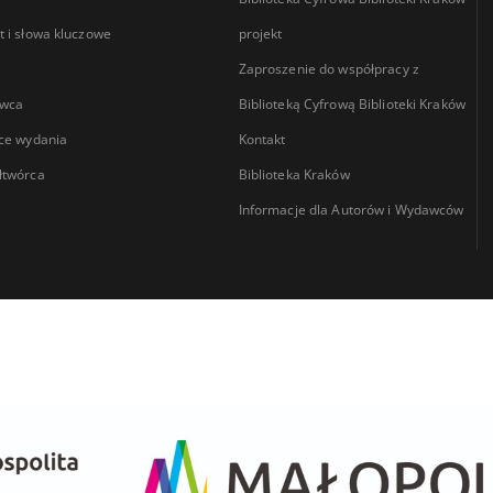
 i słowa kluczowe
projekt
Zaproszenie do współpracy z
wca
Biblioteką Cyfrową Biblioteki Kraków
ce wydania
Kontakt
łtwórca
Biblioteka Kraków
Informacje dla Autorów i Wydawców