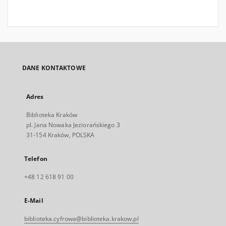
DANE KONTAKTOWE
Adres
Biblioteka Kraków
pl. Jana Nowaka Jeziorańskiego 3
31-154 Kraków, POLSKA
Telefon
+48 12 618 91 00
E-Mail
biblioteka.cyfrowa@biblioteka.krakow.pl