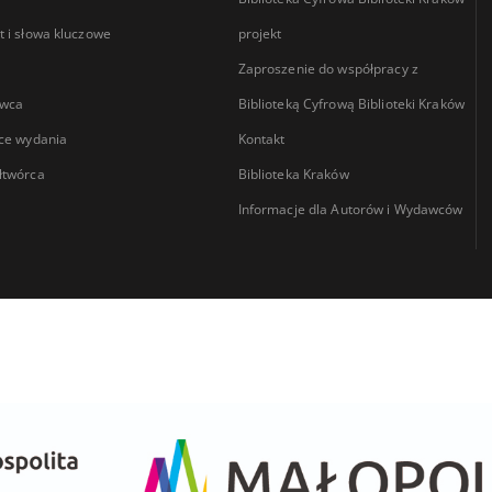
 i słowa kluczowe
projekt
Zaproszenie do współpracy z
wca
Biblioteką Cyfrową Biblioteki Kraków
ce wydania
Kontakt
łtwórca
Biblioteka Kraków
Informacje dla Autorów i Wydawców