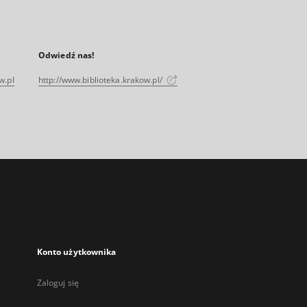
Odwiedź nas!
w.pl
http://www.biblioteka.krakow.pl/
Konto użytkownika
Zaloguj się