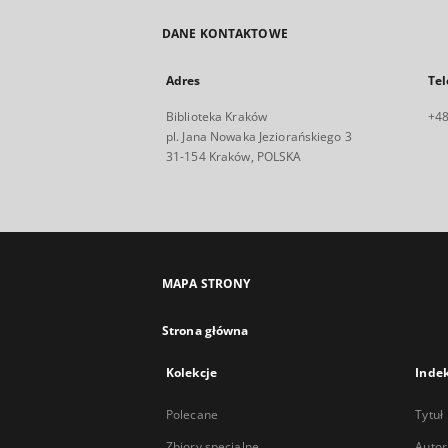
DANE KONTAKTOWE
Adres
Tel
Biblioteka Kraków
+48
pl. Jana Nowaka Jeziorańskiego 3
31-154 Kraków, POLSKA
MAPA STRONY
Strona główna
Kolekcje
Inde
Polecane
Tytuł
Zbiory specjalne
Autor