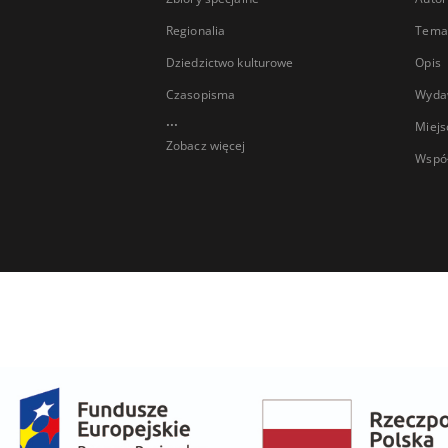
Regionalia
Temat
Dziedzictwo kulturowe
Opis
Czasopisma
Wyda
...
Miejs
Zobacz więcej
Wspó