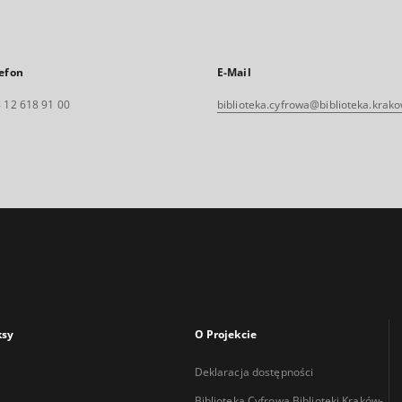
efon
E-Mail
 12 618 91 00
biblioteka.cyfrowa@biblioteka.krako
ksy
O Projekcie
Deklaracja dostępności
Biblioteka Cyfrowa Biblioteki Kraków-