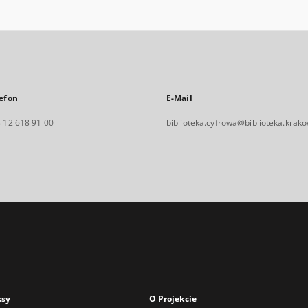
efon
E-Mail
 12 618 91 00
biblioteka.cyfrowa@biblioteka.krako
ksy
O Projekcie