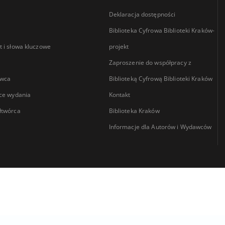
Deklaracja dostępności
Biblioteka Cyfrowa Biblioteki Kraków-
 i słowa kluczowe
projekt
Zaproszenie do współpracy z
wca
Biblioteką Cyfrową Biblioteki Kraków
ce wydania
Kontakt
łtwórca
Biblioteka Kraków
Informacje dla Autorów i Wydawców