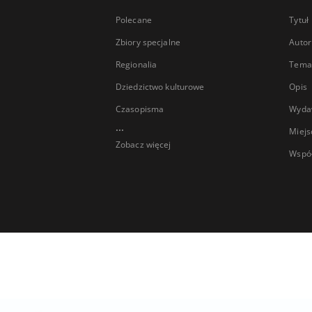
Polecane
Tytuł
Zbiory specjalne
Autor
Regionalia
Temat
Dziedzictwo kulturowe
Opis
Czasopisma
Wyda
...
Miejs
Zobacz więcej
Wspó