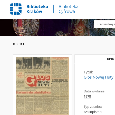
OBIEKT
OPIS
Tytuł:
Głos Nowej Huty 
Data wydania:
1978
Typ zasobu:
czasopismo