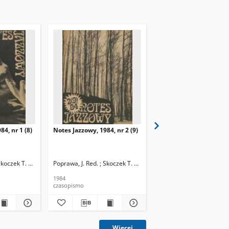
84, nr 1 (8)
Notes Jazzowy, 1984, nr 2 (9)
Notes Jazzowy, 1984, nr
(10)
Skoczek T. Red.
Poprawa, J. Red. ; Skoczek T. Red.
Poprawa, J. Red. ; Skocze
1984
1984
czasopismo
czasopismo
Więcej