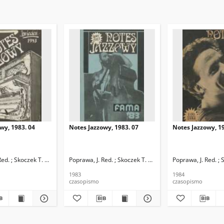
wy, 1983. 04
Notes Jazzowy, 1983. 07
Notes Jazzowy, 19
d.
Red. ; Skoczek T. Red.
Poprawa, J. Red. ; Skoczek T. Red.
Poprawa, J. Red. ; 
1983
1984
czasopismo
czasopismo