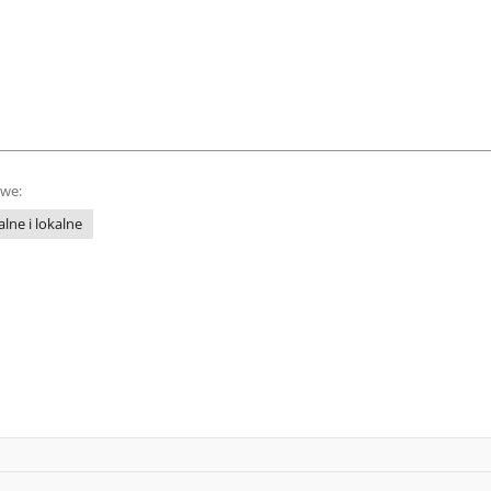
owe:
lne i lokalne