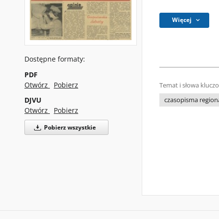
Więcej
Dostępne formaty:
PDF
Otwórz
Pobierz
Temat i słowa klucz
DJVU
czasopisma regiona
Otwórz
Pobierz
Pobierz wszystkie