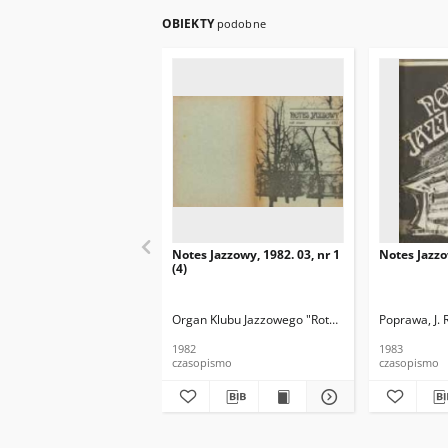
OBIEKTY
podobne
Notes Jazzowy, 1982. 03, nr 1
Notes Jazzo
(4)
Organ Klubu Jazzowego "Rotunda"
Skoczek, T. Re
Poprawa, J. 
1982
1983
czasopismo
czasopismo