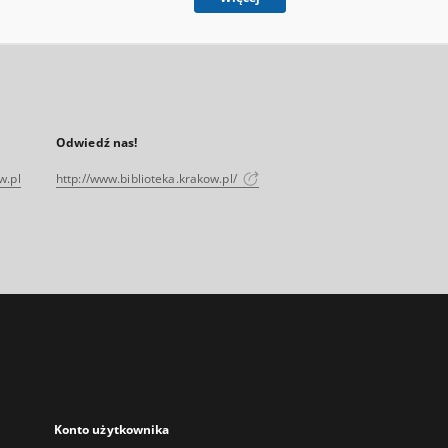
Odwiedź nas!
w.pl
http://www.biblioteka.krakow.pl/
Konto użytkownika