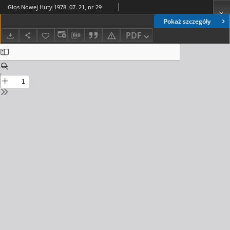
Głos Nowej Huty 1978. 07. 21, nr 29
Pokaż szczegóły
PDF