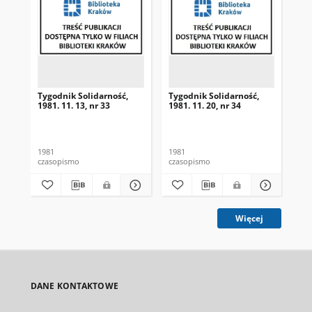
Tygodnik Solidarność,
Tygodnik Solidarność,
Tyg
1981. 11. 13, nr 33
1981. 11. 20, nr 34
198
1981
1981
198
czasopismo
czasopismo
cza
Więcej
DANE KONTAKTOWE