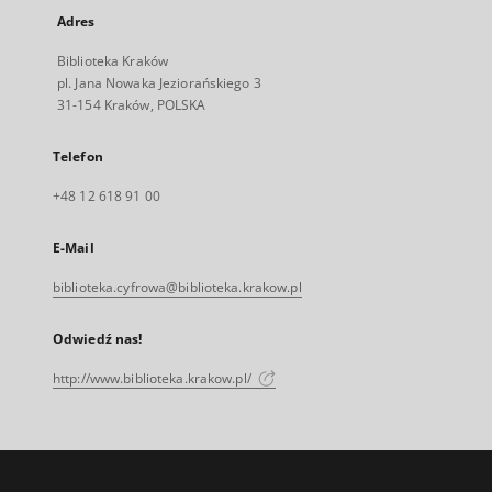
Adres
Biblioteka Kraków
pl. Jana Nowaka Jeziorańskiego 3
31-154 Kraków, POLSKA
Telefon
+48 12 618 91 00
E-Mail
biblioteka.cyfrowa@biblioteka.krakow.pl
Odwiedź nas!
http://www.biblioteka.krakow.pl/