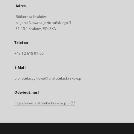
Adres
Biblioteka Kraków
pl. Jana Nowaka Jeziorańskiego 3
31-154 Kraków, POLSKA
Telefon
+48 12 618 91 00
E-Mail
biblioteka.cyfrowa@biblioteka.krakow.pl
Odwiedź nas!
http://www.biblioteka.krakow.pl/