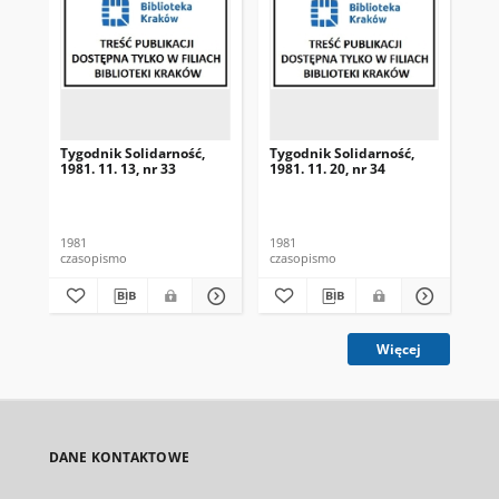
Tygodnik Solidarność,
Tygodnik Solidarność,
Tyg
1981. 11. 13, nr 33
1981. 11. 20, nr 34
198
1981
1981
198
czasopismo
czasopismo
cza
Więcej
DANE KONTAKTOWE