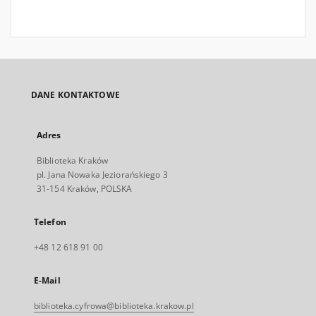
DANE KONTAKTOWE
Adres
Biblioteka Kraków
pl. Jana Nowaka Jeziorańskiego 3
31-154 Kraków, POLSKA
Telefon
+48 12 618 91 00
E-Mail
biblioteka.cyfrowa@biblioteka.krakow.pl