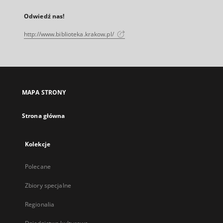
Odwiedź nas!
http://www.biblioteka.krakow.pl/
MAPA STRONY
Strona główna
Kolekcje
Polecane
Zbiory specjalne
Regionalia