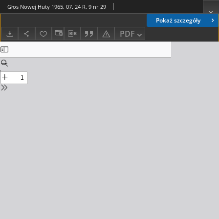
Głos Nowej Huty 1965. 07. 24 R. 9 nr 29
Pokaż szczegóły
PDF