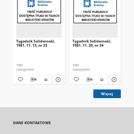
Tygodnik Solidarność,
Tygodnik Solidarność,
Tyg
1981. 11. 13, nr 33
1981. 11. 20, nr 34
198
1981
1981
198
czasopismo
czasopismo
cza
Więcej
DANE KONTAKTOWE