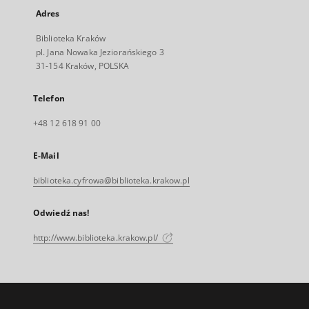
Adres
Biblioteka Kraków
pl. Jana Nowaka Jeziorańskiego 3
31-154 Kraków, POLSKA
Telefon
+48 12 618 91 00
E-Mail
biblioteka.cyfrowa@biblioteka.krakow.pl
Odwiedź nas!
http://www.biblioteka.krakow.pl/