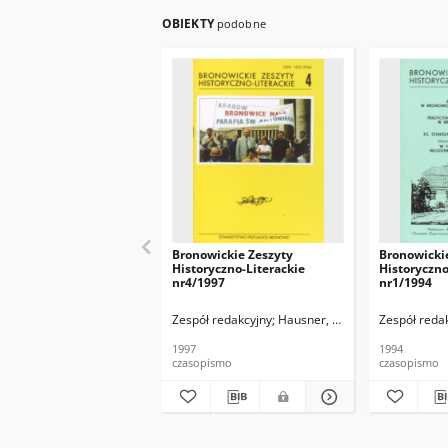
OBIEKTY
podobne
Bronowickie Zeszyty
Bronowicki
Historyczno-Literackie
Historyczno
nr4/1997
nr1/1994
Zespół redakcyjny
Hausner, Wojciech
Zespół reda
1997
1994
czasopismo
czasopismo