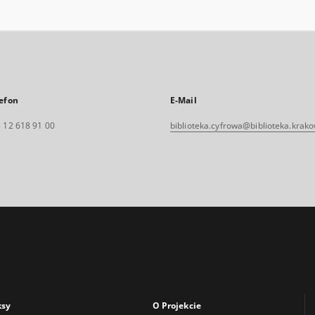
efon
E-Mail
 12 618 91 00
biblioteka.cyfrowa@biblioteka.krako
ksy
O Projekcie