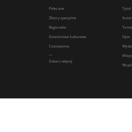
Polecane
Tytuł
Zbiory specjalne
Autor
Regionalia
Temat
Dziedzictwo kulturowe
Opis
Czasopisma
Wyda
...
Miejs
Zobacz więcej
Wspó