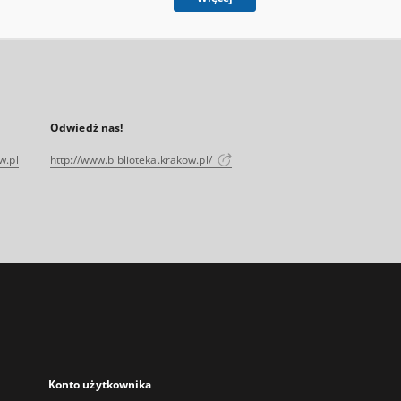
Odwiedź nas!
w.pl
http://www.biblioteka.krakow.pl/
Konto użytkownika