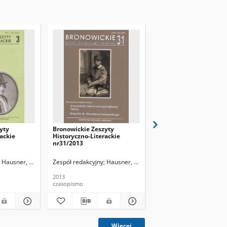
yty
Bronowickie Zeszyty
Bronowickie Zeszyty
ackie
Historyczno-Literackie
Historyczno-Literackie
nr31/2013
nr32/2014
Hausner, Wojciech
Zespół redakcyjny
Hausner, Wojciech
Zespół redakcyjny
Hausn
2013
2014
czasopismo
czasopismo
Więcej