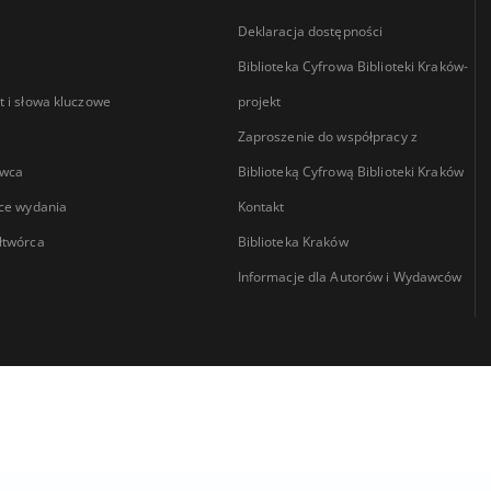
Deklaracja dostępności
Biblioteka Cyfrowa Biblioteki Kraków-
 i słowa kluczowe
projekt
Zaproszenie do współpracy z
wca
Biblioteką Cyfrową Biblioteki Kraków
ce wydania
Kontakt
łtwórca
Biblioteka Kraków
Informacje dla Autorów i Wydawców