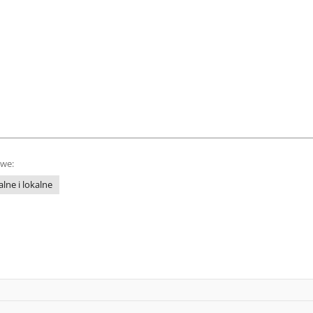
owe:
lne i lokalne