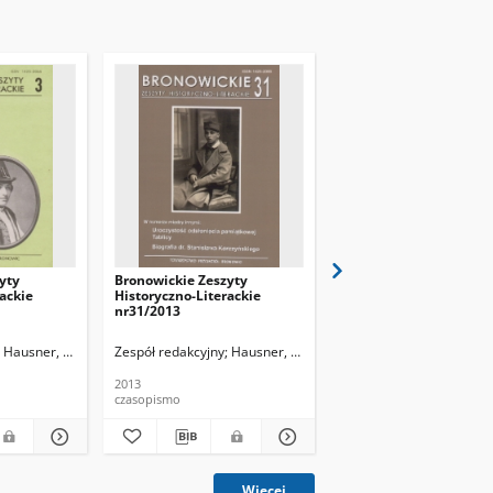
yty
Bronowickie Zeszyty
Bronowickie Zeszyty
ackie
Historyczno-Literackie
Historyczno-Literackie
nr31/2013
nr32/2014
Hausner, Wojciech
Zespół redakcyjny
Hausner, Wojciech
Zespół redakcyjny
Hausn
2013
2014
czasopismo
czasopismo
Więcej