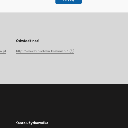
Odwiedź nas!
w.pl
http://www.biblioteka.krakow.pl/
Konto użytkownika