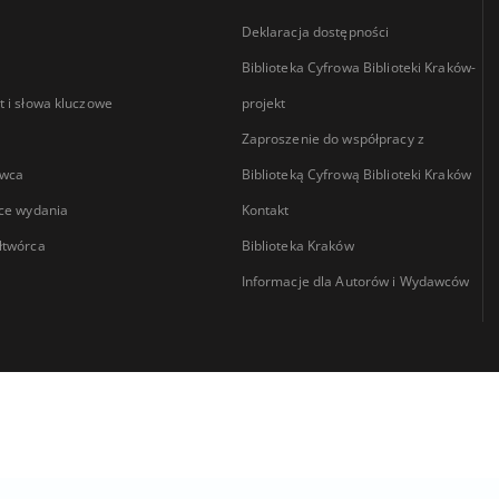
Deklaracja dostępności
Biblioteka Cyfrowa Biblioteki Kraków-
 i słowa kluczowe
projekt
Zaproszenie do współpracy z
wca
Biblioteką Cyfrową Biblioteki Kraków
ce wydania
Kontakt
łtwórca
Biblioteka Kraków
Informacje dla Autorów i Wydawców