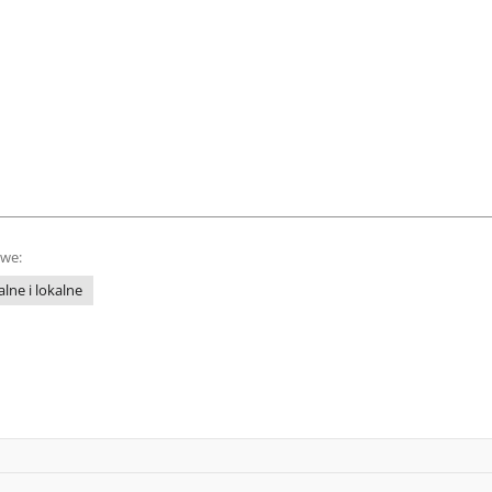
owe:
lne i lokalne