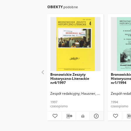
OBIEKTY
podobne
Bronowickie Zeszyty
Bronowicki
Historyczno-Literackie
Historyczno
nr4/1997
nr1/1994
Zespół redakcyjny
Hausner, Wojciech
Zespół reda
1997
1994
czasopismo
czasopismo