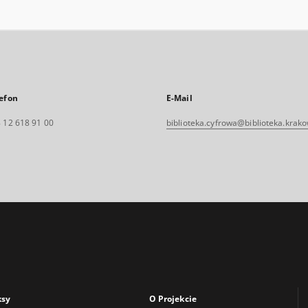
efon
E-Mail
 12 618 91 00
biblioteka.cyfrowa@biblioteka.krako
ksy
O Projekcie