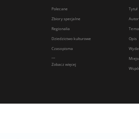
Polecane
Tytuł
Zbiory specjalne
Autor
Regionalia
Temat
Dziedzictwo kulturowe
Opis
Czasopisma
Wyda
...
Miejs
Zobacz więcej
Wspó