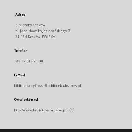
Adres
Biblioteka Kraków
pl. Jana Nowaka Jeziorańskiego 3
31-154 Kraków, POLSKA
Telefon
+48 12 618 91 00
E-Mail
biblioteka.cyfrowa@biblioteka.krakow.pl
Odwiedź nas!
http://www.biblioteka.krakow.pl/