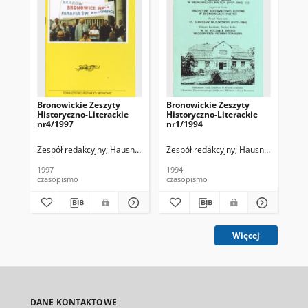
Bronowickie Zeszyty
Bronowickie Zeszyty
Br
Historyczno-Literackie
Historyczno-Literackie
His
nr4/1997
nr1/1994
nr
Zespół redakcyjny
Hausner, Wojciech
Zespół redakcyjny
Hausner, Wojciec
Zes
1997
1994
199
czasopismo
czasopismo
cza
Więcej
DANE KONTAKTOWE