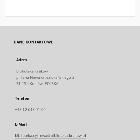
DANE KONTAKTOWE
Adres
Biblioteka Kraków
pl. Jana Nowaka Jeziorańskiego 3
31-154 Kraków, POLSKA
Telefon
+48 12 618 91 00
E-Mail
biblioteka.cyfrowa@biblioteka.krakow.pl