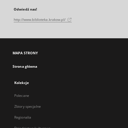
Odwiedź nas!
http://www.biblioteka.krakow.pl/
MAPA STRONY
Strona główna
Kolekcje
Polecane
Zbiory specjalne
Regionalia