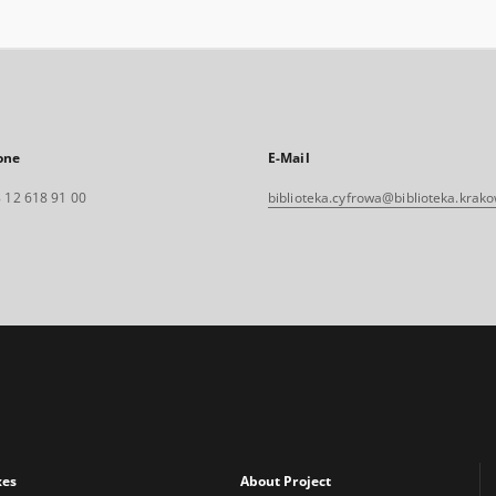
one
E-Mail
 12 618 91 00
biblioteka.cyfrowa@biblioteka.krako
xes
About Project