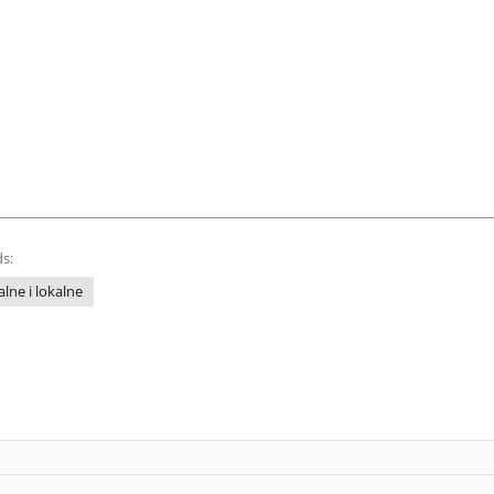
s:
lne i lokalne