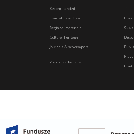
Recommended
Title
Special collections
Creat
Regional materials
Subje
Cultural heritage
Descr
Journals & newspapers
Publi
...
Place
View all collections
Contr