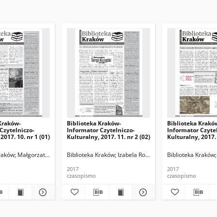
Kraków-
Biblioteka Kraków-
Biblioteka Krakó
Czytelniczo-
Informator Czytelniczo-
Informator Czyte
2017. 10. nr 1 (01)
Kulturalny, 2017. 11. nr 2 (02)
Kulturalny, 2017. 
edaktor naczelna), Paulina Knapik-Lizak (z-ca redaktora naczelnego), Agnieszka
Kraków
Małgorzata Dzierżymirska, Ludmiła Guzowska, Paulina Knapik (z-ca redakt
Biblioteka Kraków
Izabela Ronkiewicz-Brągiel (redakto
Biblioteka Kraków
2017
2017
czasopismo
czasopismo