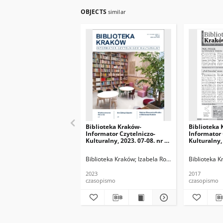
OBJECTS
similar
Biblioteka Kraków-
Biblioteka 
Informator Czytelniczo-
Informator 
Kulturalny, 2023. 07-08. nr 6-
Kulturalny, 
7 (68-69)
Biblioteka Kraków
Izabela Ronkiewicz-Brągiel (r
Biblioteka 
2023
2017
czasopismo
czasopismo