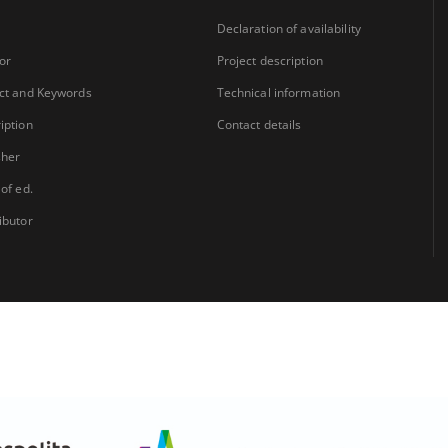
Declaration of availability
or
Project description
ct and Keywords
Technical information
iption
Contact details
sher
 of ed.
ibutor