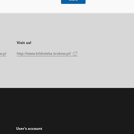
Visit us!
w.pl
http://www.biblioteka.krakow.pl/
User's account