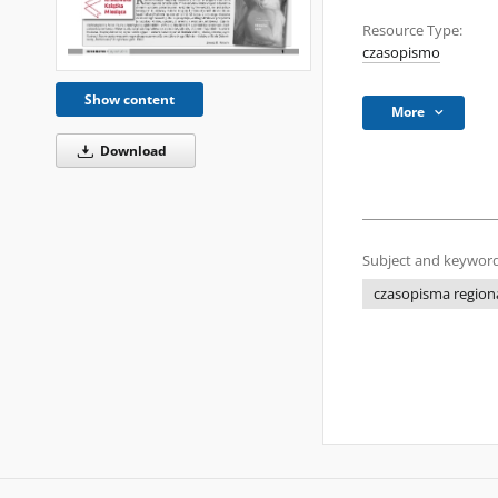
Resource Type:
czasopismo
Show content
More
Download
Subject and keyword
czasopisma regiona