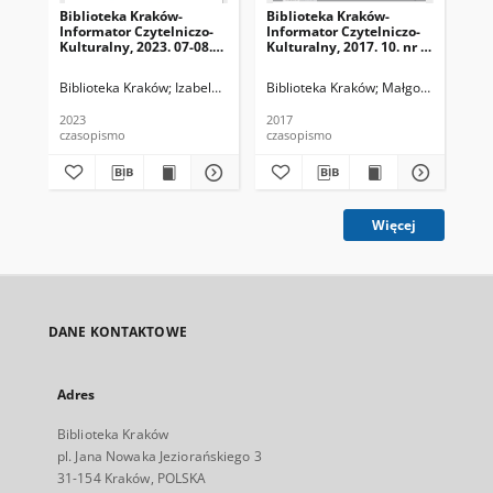
Biblioteka Kraków-
Biblioteka Kraków-
Bib
Informator Czytelniczo-
Informator Czytelniczo-
Inf
Kulturalny, 2023. 07-08.
Kulturalny, 2017. 10. nr 1
Kul
nr 6-7 (68-69)
(01)
(03
Biblioteka Kraków
Izabela Ronkiewicz-Brągiel (redaktor naczelna), Pa
Biblioteka Kraków
Małgorzata Dzierż
Bib
2023
2017
201
czasopismo
czasopismo
cza
Więcej
DANE KONTAKTOWE
Adres
Biblioteka Kraków
pl. Jana Nowaka Jeziorańskiego 3
31-154 Kraków, POLSKA