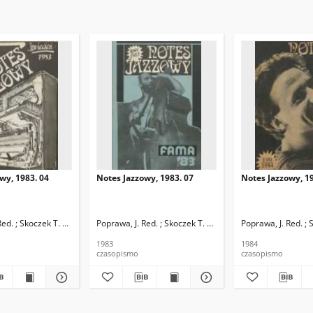
wy, 1983. 04
Notes Jazzowy, 1983. 07
Notes Jazzowy, 19
d.
Red. ; Skoczek T. Red.
Poprawa, J. Red. ; Skoczek T. Red.
Poprawa, J. Red. ; 
1983
1984
czasopismo
czasopismo