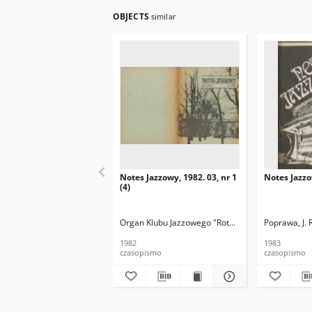
OBJECTS
similar
Notes Jazzowy, 1982. 03, nr 1
Notes Jazzo
(4)
Organ Klubu Jazzowego "Rotunda"
Skoczek, T. Re
Poprawa, J. 
1982
1983
czasopismo
czasopismo