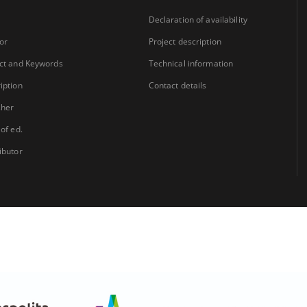
Declaration of availability
or
Project description
ct and Keywords
Technical information
iption
Contact details
sher
 of ed.
ibutor