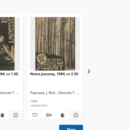
84, nr 1 (8)
Notes Jazzowy, 1984, nr 2 (9)
Notes Jazzowy, 1984, nr
(10)
Skoczek T. Red.
Poprawa, J. Red. ; Skoczek T. Red.
Poprawa, J. Red. ; Skocze
1984
1984
czasopismo
czasopismo
More