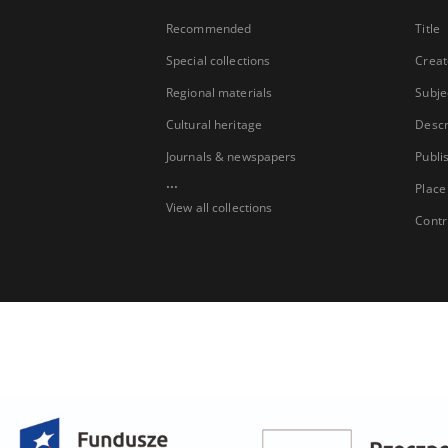
Recommended
Title
Special collections
Creat
Regional materials
Subje
Cultural heritage
Descr
Journals & newspapers
Publi
...
Place
View all collections
Contr