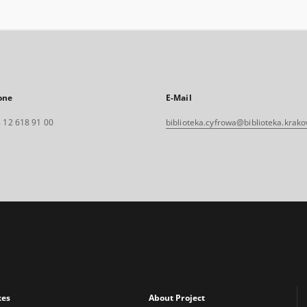
one
E-Mail
 12 618 91 00
biblioteka.cyfrowa@biblioteka.krako
xes
About Project