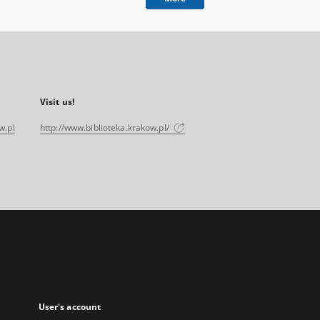
Visit us!
w.pl
http://www.biblioteka.krakow.pl/
User's account