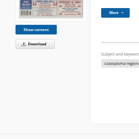
More
Show content
Download
Subject and keyword
czasopisma regiona