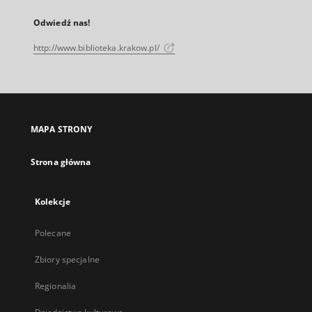
Odwiedź nas!
http://www.biblioteka.krakow.pl/
MAPA STRONY
Strona główna
Kolekcje
Polecane
Zbiory specjalne
Regionalia