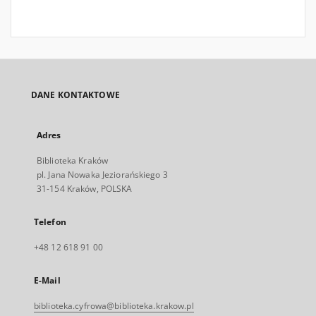
DANE KONTAKTOWE
Adres
Biblioteka Kraków
pl. Jana Nowaka Jeziorańskiego 3
31-154 Kraków, POLSKA
Telefon
+48 12 618 91 00
E-Mail
biblioteka.cyfrowa@biblioteka.krakow.pl