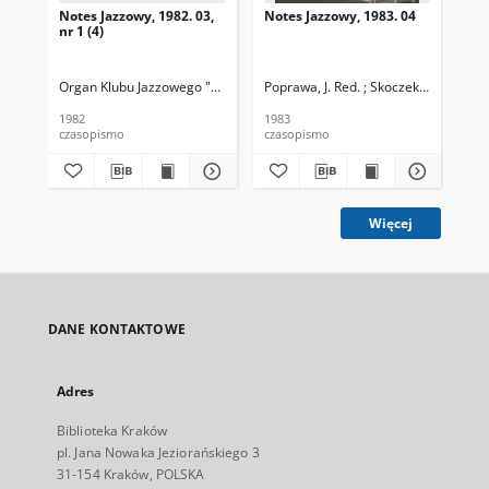
Notes Jazzowy, 1982. 03,
Notes Jazzowy, 1983. 04
Not
nr 1 (4)
Organ Klubu Jazzowego "Rotunda"
Poprawa, J. Red. ; Skoczek T. Red.
Skoczek, T. Red.
Pop
1982
1983
198
czasopismo
czasopismo
cza
Więcej
DANE KONTAKTOWE
Adres
Biblioteka Kraków
pl. Jana Nowaka Jeziorańskiego 3
31-154 Kraków, POLSKA