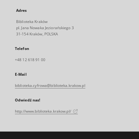
Adres
Biblioteka Kraków
pl. Jana Nowaka Jeziorańskiego 3
31-154 Kraków, POLSKA
Telefon
+48 12 618 91 00
E-Mail
biblioteka.cyfrowa@biblioteka.krakow.pl
Odwiedź nas!
http://www.biblioteka.krakow.pl/