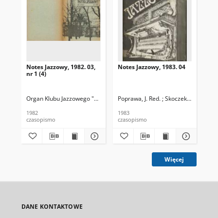
Notes Jazzowy, 1982. 03,
Notes Jazzowy, 1983. 04
Not
nr 1 (4)
Organ Klubu Jazzowego "Rotunda"
Poprawa, J. Red. ; Skoczek T. Red.
Skoczek, T. Red.
Pop
1982
1983
198
czasopismo
czasopismo
cza
Więcej
DANE KONTAKTOWE