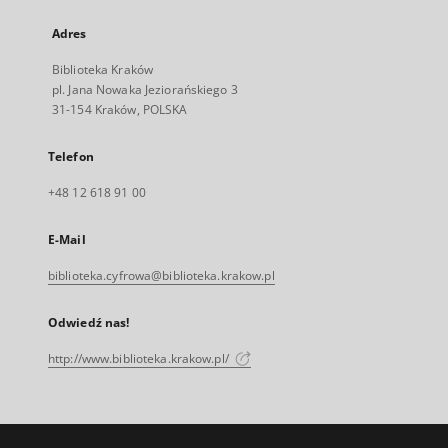
Adres
Biblioteka Kraków
pl. Jana Nowaka Jeziorańskiego 3
31-154 Kraków, POLSKA
Telefon
+48 12 618 91 00
E-Mail
biblioteka.cyfrowa@biblioteka.krakow.pl
Odwiedź nas!
http://www.biblioteka.krakow.pl/