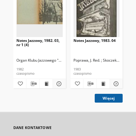
Notes Jazzowy, 1982. 03,
Notes Jazzowy, 1983. 04
Not
nr 1 (4)
Organ Klubu Jazzowego "Rotunda"
Poprawa, J. Red. ; Skoczek T. Red.
Skoczek, T. Red.
Pop
1982
1983
198
czasopismo
czasopismo
cza
Więcej
DANE KONTAKTOWE