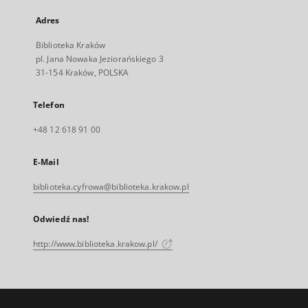
Adres
Biblioteka Kraków
pl. Jana Nowaka Jeziorańskiego 3
31-154 Kraków, POLSKA
Telefon
+48 12 618 91 00
E-Mail
biblioteka.cyfrowa@biblioteka.krakow.pl
Odwiedź nas!
http://www.biblioteka.krakow.pl/