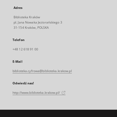
Adres
Biblioteka Kraków
pl. Jana Nowaka Jeziorańskiego 3
31-154 Kraków, POLSKA
Telefon
+48 12 618 91 00
E-Mail
biblioteka.cyfrowa@biblioteka.krakow.pl
Odwiedź nas!
http://www.biblioteka.krakow.pl/