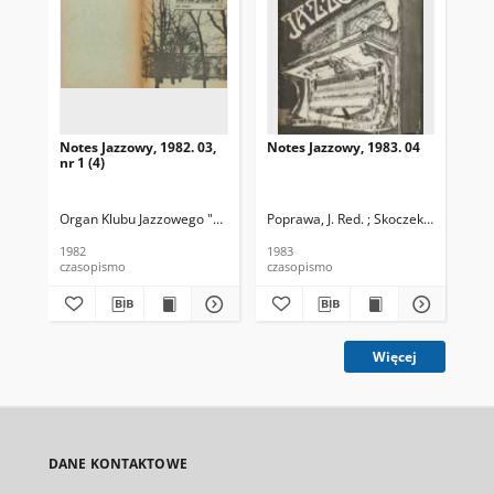
Notes Jazzowy, 1982. 03,
Notes Jazzowy, 1983. 04
Not
nr 1 (4)
Organ Klubu Jazzowego "Rotunda"
Poprawa, J. Red. ; Skoczek T. Red.
Skoczek, T. Red.
Pop
1982
1983
198
czasopismo
czasopismo
cza
Więcej
DANE KONTAKTOWE