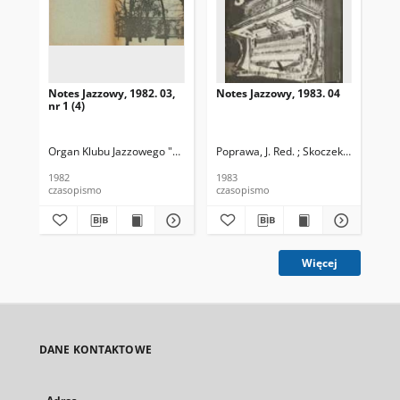
Notes Jazzowy, 1982. 03,
Notes Jazzowy, 1983. 04
Not
nr 1 (4)
Organ Klubu Jazzowego "Rotunda"
Poprawa, J. Red. ; Skoczek T. Red.
Skoczek, T. Red.
Pop
1982
1983
198
czasopismo
czasopismo
cza
Więcej
DANE KONTAKTOWE