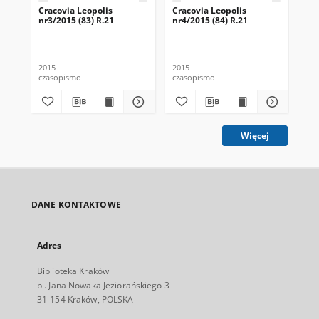
Cracovia Leopolis
Cracovia Leopolis
Cra
nr3/2015 (83) R.21
nr4/2015 (84) R.21
nr1
2015
2015
201
czasopismo
czasopismo
cza
Więcej
DANE KONTAKTOWE
Adres
Biblioteka Kraków
pl. Jana Nowaka Jeziorańskiego 3
31-154 Kraków, POLSKA