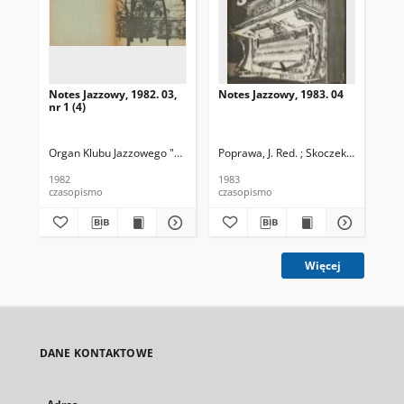
Notes Jazzowy, 1982. 03,
Notes Jazzowy, 1983. 04
Not
nr 1 (4)
Organ Klubu Jazzowego "Rotunda"
Poprawa, J. Red. ; Skoczek T. Red.
Skoczek, T. Red.
Pop
1982
1983
198
czasopismo
czasopismo
cza
Więcej
DANE KONTAKTOWE