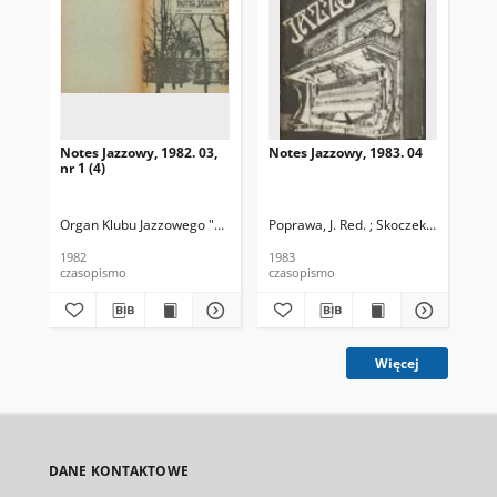
Notes Jazzowy, 1982. 03,
Notes Jazzowy, 1983. 04
Not
nr 1 (4)
Organ Klubu Jazzowego "Rotunda"
Poprawa, J. Red. ; Skoczek T. Red.
Skoczek, T. Red.
Pop
1982
1983
198
czasopismo
czasopismo
cza
Więcej
DANE KONTAKTOWE