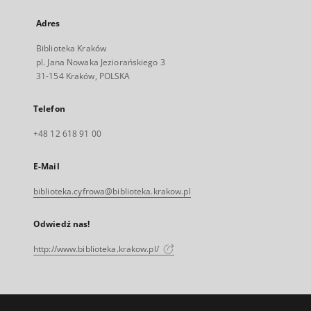
Adres
Biblioteka Kraków
pl. Jana Nowaka Jeziorańskiego 3
31-154 Kraków, POLSKA
Telefon
+48 12 618 91 00
E-Mail
biblioteka.cyfrowa@biblioteka.krakow.pl
Odwiedź nas!
http://www.biblioteka.krakow.pl/